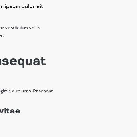
m ipsum dolor sit
ur vestibulum vel in
e.
nsequat
gittis a et urna. Praesent
vitae