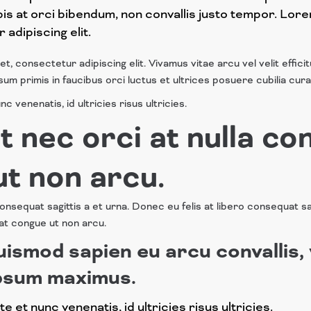
pis at orci bibendum, non convallis justo tempor. Lore
adipiscing elit.
, consectetur adipiscing elit. Vivamus vitae arcu vel velit efficit
um primis in faucibus orci luctus et ultrices posuere cubilia cura
c venenatis, id ultricies risus ultricies.
 nec orci at nulla co
t non arcu.
onsequat sagittis a et urna. Donec eu felis at libero consequat sa
at congue ut non arcu.
smod sapien eu arcu convallis, 
ipsum maximus.
e et nunc venenatis, id ultricies risus ultricies.