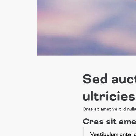
Sed auct
ultricie
Cras sit amet velit id nul
Cras sit amet
Vestibulum ante ip