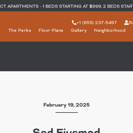
T APARTMENTS - 1 BEDS STARTING AT $999, 2 BEDS STAR
+1 (855) 237-5497
R
The Perks
Floor Plans
Gallery
Neighborhood
February 19, 2025
Sed Eiusmod